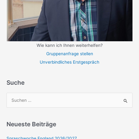
Wie kann ich Ihnen weiterhelfen?
Gruppenanfrage stellen
Unverbindliches Erstgespräch
Suche
S
u
c
Neueste Beiträge
h
e
Spraschwoche England 2026/2027