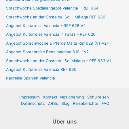
n
Sprachwoche Spezialangebot Valencia – REF 634
n
Sprachwoche an der Coste del Sol – Málaga REF 636
a
Angebot Kulturreise Valencia – REF 626 V2
c
Angebot Kulturreise Valencia in Fallas – REF 626
h
:
Angebot Sprachwoche & Pferde Malta Ref 629 (V1-V2)
Angebot Sprachreise Benalmadena 610 – V2
Sprachwoche an der Costa del Sol Málaga – REF 633 V1
Angebot Kulturreise Valencia REF 630
Radreise Spanien Valencia
Impressum
Kontakt
Versicherung
Schulreisen
Datenschutz
ARBs
Blog
Reiseberichte
FAQ
Über uns