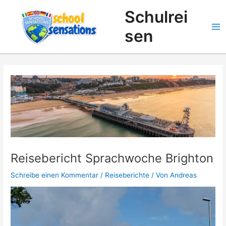
Zum
Suchen
Schulrei
Inhalt
springen
sen
Reisebericht Sprachwoche Brighton
Schreibe einen Kommentar
/
Reiseberichte
/ Von
Andreas