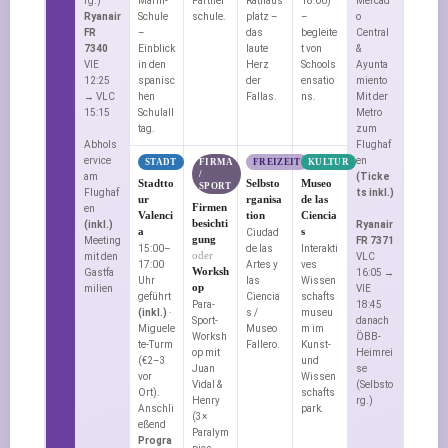
rg.)
Marni-
Partner
Rathaus
18:00)
Mercad
Ryanair
Schule
schule.
platz –
–
o
FR
–
das
begleite
Central
7340
Einblick
laute
t von
&
VIE
in den
Herz
Schools
Ayunta
12:25
spanisc
der
ensatio
miento
→ VLC
hen
Fallas.
ns.
Mit der
15:15
Schulall
Metro
tag.
zum
Abhols
Flughaf
ervice
en
STADT
FIRMA
FREIZEIT
KULTUR
/
am
(Ticke
Stadtto
Selbsto
Museo
SPORT
Flughaf
ts inkl.)
ur
rganisa
de las
Firmen
en
Valenci
tion
Ciencia
besichti
(inkl.)
Ryanair
a
s
Ciudad
gung
Meeting
FR 7371
15:00–
de las
Interakti
oder
mit den
VLC
17:00
Artes y
ves
Worksh
Gastfa
16:05 →
Uhr
las
Wissen
op
milien
VIE
geführt
Ciencia
schafts
Para-
18:45
(inkl.)
·
s /
museu
Sport-
danach
Miguele
Museo
m im
Worksh
ÖBB-
te-Turm
Fallero.
Kunst-
op mit
Heimrei
(€2–3
und
Juan
se
vor
Wissen
Vidal &
(Selbsto
Ort).
schafts
Henry
rg.)
Anschli
park.
(3×
eßend
Paralym
Progra