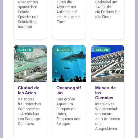
einer echten
durch die
Spektakel um
spanischen
Altstadt mit
14:00 Uhr –
Schule –
Aufstieg auf
ein Erlebnis für
Sprache und
den Miguelete-
alle Sinne.
Schulalltag
Turm.
hautnah.
KULTUR
KULTUR
KULTUR
Ciudad de
Oceanográf
Museo de
las Artes
ico
las
Ciencias
Valencias
Das größte
futuristisches
Aquarium
Interaktives
Wahrzeichen
Europas mit
Wissenschaft
– Architektur
Haien,
smuseum
von Santiago
Pinguinen und
zum Anfassen
Calatrava.
Belugas.
und
Ausprobieren.