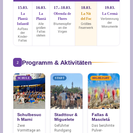
15.03.
16.03.
17.–18.03.
18.03.
19.03.
La
La
Ofrenda de
La Nit
La Cremà
Plantà
Plantà
Flores
del Foc
Verbrennung
der
Infantil
Alle
Blumenopfer
Größtes
Monumente
großen
an die
Feuerwerk
Aufbau
Fallas
Virgen
der
stehen
Kinder-
Fallas
Programm & Aktivitäten
2
SCHULE
STADT
HIGHLIGHT
Schulbesuc
Stadttour &
Fallas &
h Marni
Miguelete
Mascletá
Zwei
Geführter
Das berühmte
Vormittage an
Rundgang
Pulver-