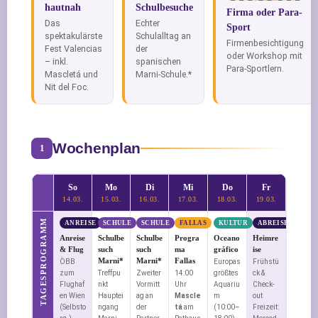
hautnah
Schulbesuche
Firma oder Para-
Das
Echter
Sport
spektakulärste
Schulalltag an
Firmenbesichtigung
Fest Valencias
der
oder Workshop mit
– inkl.
spanischen
Para-Sportlern.
Mascletá und
Marni-Schule.*
Nit del Foc.
Wochenplan
1
So
Mo
Di
Mi
Do
Fr
14.03.
15.03.
16.03.
17.03.
18.03.
19.03.
TAGESPROGRAMM
ANREISE
SCHULE
SCHULE
FALLAS
KULTUR
ABREISE
Anreise
Schulbe
Schulbe
Progra
Oceano
Heimre
& Flug
such
such
ma
gráfico
ise
Marni*
Marni*
Fallas
ÖBB
Europas
Frühstü
zum
Treffpu
Zweiter
14:00
größtes
ck &
Flughaf
nkt
Vormitt
Uhr
Aquariu
Check-
en Wien
Hauptei
ag an
Mascle
m
out
(Selbsto
ngang
der
tá
am
(10:00–
Freizeit: