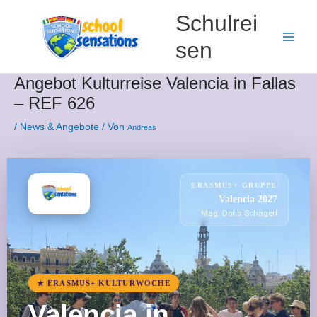
Zum
Schulrei
Inhalt
springen
sen
Angebot Kulturreise Valencia in Fallas
– REF 626
/
News & Angebote
/ Von
Andreas
ERASMUS+ GRUPPE
Valencia 2027
Mag. Doris Schagerl
★ ERASMUS+ KULTURWOCHE
Valencia in