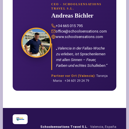
CEO · SCHOOLSENSATIONS
TRAVEL S.L.
Andreas Bichler
+34 665 015 795
office@schoolsensations.com
www.schoolsensations.com
„Valencia in der Fallas-Woche
zu erleben, ist Sprachenlernen
mit allen Sinnen – Feuer,
Farben und echtes Schulleben.“
Partner vor Ort (Valencia):
Taronja
· Maria · +34 601 29 24 79
Schoolsensations Travel S.L.
· Valencia, España