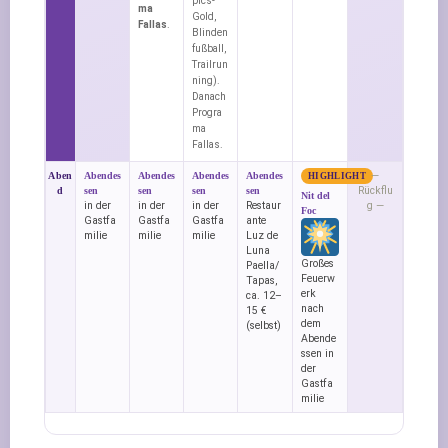
pics-
ma
Gold,
Fallas
.
Blinden
fußball,
Trailrun
ning).
Danach
Progra
ma
Fallas.
—
Aben
Abendes
Abendes
Abendes
Abendes
HIGHLIGHT
Rückflu
d
sen
sen
sen
sen
Nit del
in der
in der
in der
Restaur
g —
Foc
Gastfa
Gastfa
Gastfa
ante
milie
milie
milie
Luz de
Luna
Großes
Paella/
Feuerw
Tapas,
erk
ca. 12–
nach
15 €
dem
(selbst)
Abende
ssen in
der
Gastfa
milie