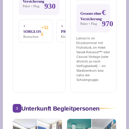
Versicherung
930
Paket + Flug
€
Gesamt ohne
Versicherung
970
Paket + Flug
+
+
+52
+66
SORGLOS
PREMIUM
€
€
Reiseschutz
Klub Klasse
Lehrer/in im
Einzelzimmer mit
Frühstück, im Hotel
Sweet Renasa*** oder
Casual Vintage (oder
ähnlich, je nach
Verfügbarkeit) – im
Stadtzentrum bzw.
nahe der
Schülergruppe.
Unterkunft Begleitpersonen
5