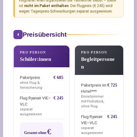
Flughafen Wien organisieren die Teilnehmer selbst – diese
ist
nicht im Paket enthalten
. Der Flugpreis (€ 245) wird
wegen Tagespreis-Schwankungen separat ausgewiesen.
Preisübersicht
4
PRO PERSON
PRO PERSON
Schüler:innen
Begleitpersone
n
Paketpreis
€ 685
ohne Flug &
Paketpreis im
€ 725
Versicherung
Hotel***
Einzelzimmer
Flug Ryanair VIE–
€ 245
mit Frühstück,
VLC
ohne Flug
separat
ausgewiesen
Flug Ryanair
€ 245
VIE–VLC
separat
€
Gesamt ohne
ausgewiesen