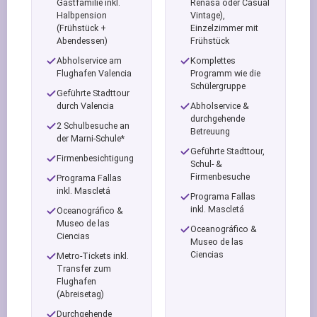
Gastfamilie inkl.
Renasa oder Casual
Halbpension
Vintage),
(Frühstück +
Einzelzimmer mit
Abendessen)
Frühstück
Abholservice am
Komplettes
Flughafen Valencia
Programm wie die
Schülergruppe
Geführte Stadttour
durch Valencia
Abholservice &
durchgehende
2 Schulbesuche an
Betreuung
der Marni-Schule*
Geführte Stadttour,
Firmenbesichtigung
Schul- &
Firmenbesuche
Programa Fallas
inkl. Mascletá
Programa Fallas
inkl. Mascletá
Oceanográfico &
Museo de las
Oceanográfico &
Ciencias
Museo de las
Ciencias
Metro-Tickets inkl.
Transfer zum
Flughafen
(Abreisetag)
Durchgehende