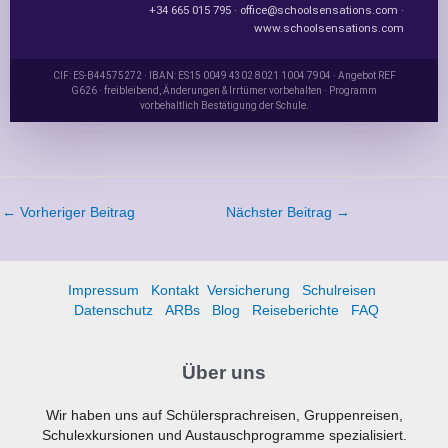
+34 665 015 795 · office@schoolsensations.com ·
www.schoolsensations.com
CIF: ES-B44575272 · IBAN: ES15 0049 4302 8021 1004 7904 · Angebot REF
G626 · freibleibend, Änderungen & Irrtümer vorbehalten · Programm
vorbehaltlich Bestätigung der Schule.
←
Vorheriger Beitrag
Nächster Beitrag
→
Impressum
Kontakt
Versicherung
Schulreisen
Datenschutz
ARBs
Blog
Reiseberichte
FAQ
Über uns
Wir haben uns auf Schülersprachreisen, Gruppenreisen,
Schulexkursionen und Austauschprogramme spezialisiert.