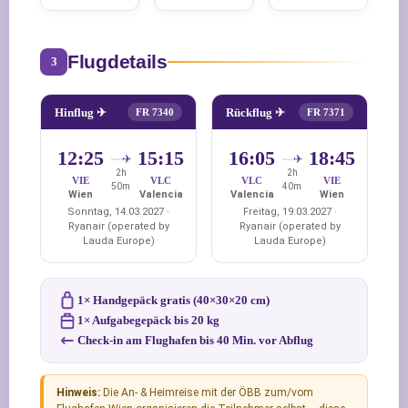
Flugdetails
3
Hinflug ✈
Rückflug ✈
FR 7340
FR 7371
12:25
15:15
16:05
18:45
2h
2h
VIE
VLC
VLC
VIE
50m
40m
Wien
Valencia
Valencia
Wien
Sonntag, 14.03.2027 ·
Freitag, 19.03.2027 ·
Ryanair (operated by
Ryanair (operated by
Lauda Europe)
Lauda Europe)
1× Handgepäck gratis (40×30×20 cm)
1× Aufgabegepäck bis 20 kg
Check-in am Flughafen bis 40 Min. vor Abflug
Hinweis:
Die An- & Heimreise mit der ÖBB zum/vom