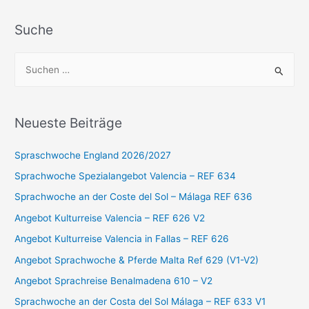
Suche
S
u
c
h
Neueste Beiträge
e
n
Spraschwoche England 2026/2027
n
Sprachwoche Spezialangebot Valencia – REF 634
a
Sprachwoche an der Coste del Sol – Málaga REF 636
c
Angebot Kulturreise Valencia – REF 626 V2
h
Angebot Kulturreise Valencia in Fallas – REF 626
:
Angebot Sprachwoche & Pferde Malta Ref 629 (V1-V2)
Angebot Sprachreise Benalmadena 610 – V2
Sprachwoche an der Costa del Sol Málaga – REF 633 V1