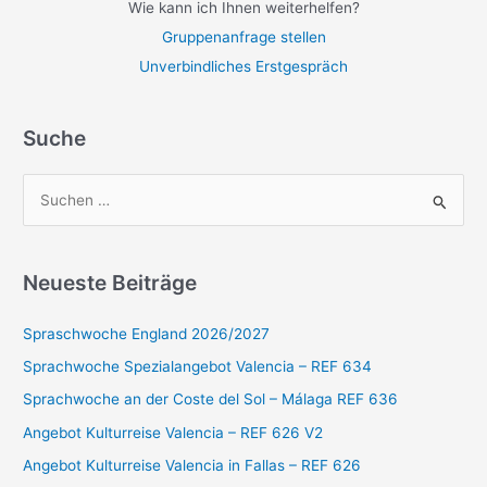
Wie kann ich Ihnen weiterhelfen?
Gruppenanfrage stellen
Unverbindliches Erstgespräch
Suche
S
u
c
Neueste Beiträge
h
e
Spraschwoche England 2026/2027
n
Sprachwoche Spezialangebot Valencia – REF 634
n
Sprachwoche an der Coste del Sol – Málaga REF 636
a
Angebot Kulturreise Valencia – REF 626 V2
c
Angebot Kulturreise Valencia in Fallas – REF 626
h