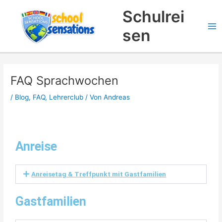
Zum
Suchen
Schulrei
Inhalt
springen
sen
FAQ Sprachwochen
/
Blog
,
FAQ
,
Lehrerclub
/ Von
Andreas
Anreise
Anreisetag & Treffpunkt mit Gastfamilien
Gastfamilien