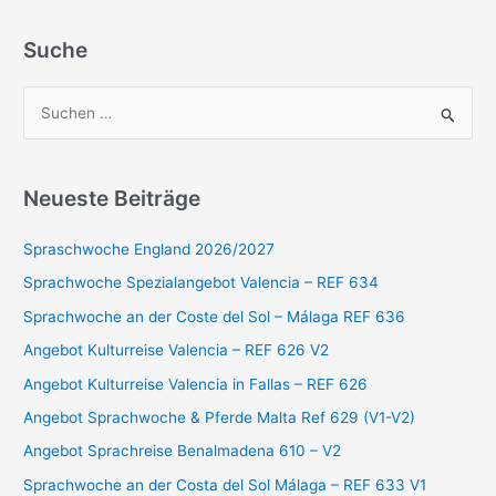
Suche
S
u
c
Neueste Beiträge
h
e
Spraschwoche England 2026/2027
n
Sprachwoche Spezialangebot Valencia – REF 634
n
Sprachwoche an der Coste del Sol – Málaga REF 636
a
Angebot Kulturreise Valencia – REF 626 V2
c
Angebot Kulturreise Valencia in Fallas – REF 626
h
:
Angebot Sprachwoche & Pferde Malta Ref 629 (V1-V2)
Angebot Sprachreise Benalmadena 610 – V2
Sprachwoche an der Costa del Sol Málaga – REF 633 V1