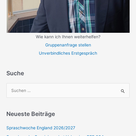
Wie kann ich Ihnen weiterhelfen?
Gruppenanfrage stellen
Unverbindliches Erstgespräch
Suche
S
u
c
Neueste Beiträge
h
e
Spraschwoche England 2026/2027
n