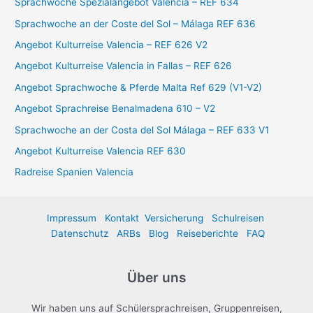
Sprachwoche Spezialangebot Valencia – REF 634
n
Sprachwoche an der Coste del Sol – Málaga REF 636
a
Angebot Kulturreise Valencia – REF 626 V2
c
Angebot Kulturreise Valencia in Fallas – REF 626
h
:
Angebot Sprachwoche & Pferde Malta Ref 629 (V1-V2)
Angebot Sprachreise Benalmadena 610 – V2
Sprachwoche an der Costa del Sol Málaga – REF 633 V1
Angebot Kulturreise Valencia REF 630
Radreise Spanien Valencia
Impressum
Kontakt
Versicherung
Schulreisen
Datenschutz
ARBs
Blog
Reiseberichte
FAQ
Über uns
Wir haben uns auf Schülersprachreisen, Gruppenreisen,