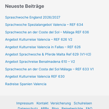
c
Neueste Beiträge
h
e
Spraschwoche England 2026/2027
n
Sprachwoche Spezialangebot Valencia – REF 634
n
Sprachwoche an der Coste del Sol – Málaga REF 636
a
Angebot Kulturreise Valencia – REF 626 V2
c
Angebot Kulturreise Valencia in Fallas – REF 626
h
:
Angebot Sprachwoche & Pferde Malta Ref 629 (V1-V2)
Angebot Sprachreise Benalmadena 610 – V2
Sprachwoche an der Costa del Sol Málaga – REF 633 V1
Angebot Kulturreise Valencia REF 630
Radreise Spanien Valencia
Impressum
Kontakt
Versicherung
Schulreisen
Datenschutz
ARBs
Blog
Reiseberichte
FAQ