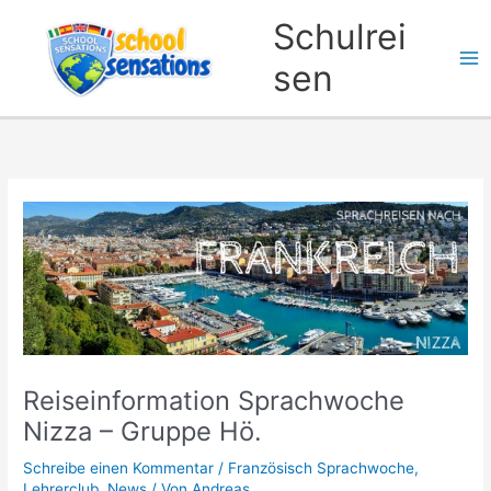
Zum
Schulrei
Inhalt
springen
sen
Reiseinformation Sprachwoche
Nizza – Gruppe Hö.
Schreibe einen Kommentar
/
Französisch Sprachwoche
,
Lehrerclub
,
News
/ Von
Andreas