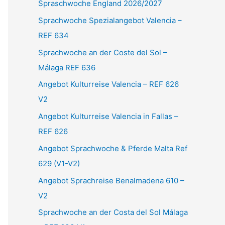
Spraschwoche England 2026/2027
n
Sprachwoche Spezialangebot Valencia –
n
REF 634
a
Sprachwoche an der Coste del Sol –
c
Málaga REF 636
h
Angebot Kulturreise Valencia – REF 626
:
V2
Angebot Kulturreise Valencia in Fallas –
REF 626
Angebot Sprachwoche & Pferde Malta Ref
629 (V1-V2)
Angebot Sprachreise Benalmadena 610 –
V2
Sprachwoche an der Costa del Sol Málaga