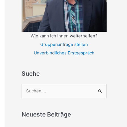
Wie kann ich Ihnen weiterhelfen?
Gruppenanfrage stellen
Unverbindliches Erstgespräch
Suche
S
u
c
Neueste Beiträge
h
e