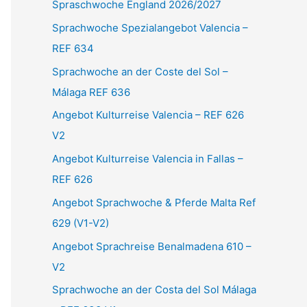
Spraschwoche England 2026/2027
n
Sprachwoche Spezialangebot Valencia –
n
REF 634
a
Sprachwoche an der Coste del Sol –
c
Málaga REF 636
h
Angebot Kulturreise Valencia – REF 626
:
V2
Angebot Kulturreise Valencia in Fallas –
REF 626
Angebot Sprachwoche & Pferde Malta Ref
629 (V1-V2)
Angebot Sprachreise Benalmadena 610 –
V2
Sprachwoche an der Costa del Sol Málaga