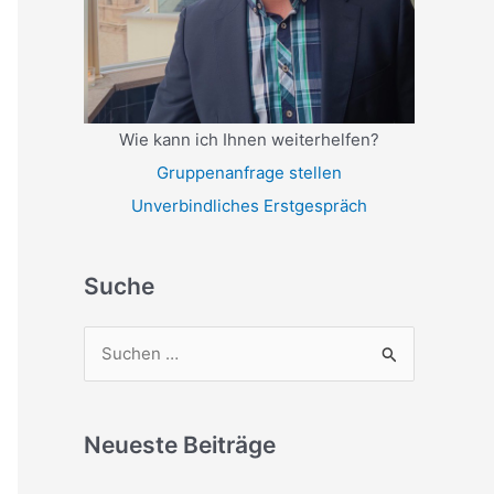
Wie kann ich Ihnen weiterhelfen?
Gruppenanfrage stellen
Unverbindliches Erstgespräch
Suche
S
u
c
Neueste Beiträge
h
e