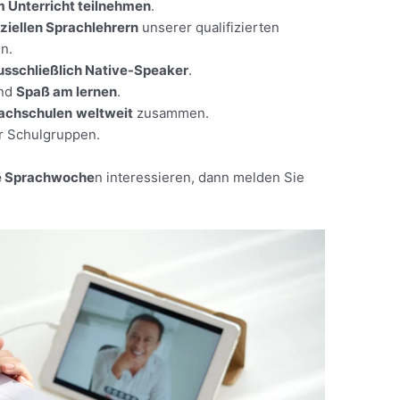
m Unterricht teilnehmen
.
iziellen Sprachlehrern
unserer qualifizierten
n.
usschließlich Native-Speaker
.
nd
Spaß am lernen
.
rachschulen
weltweit
zusammen.
ür Schulgruppen.
ve Sprachwoche
n interessieren, dann melden Sie