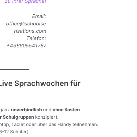
zu Ihrer Sprache!
Email:
office@schoolse
nsations.com
Telefon:
+436605541787
e Live Sprachwochen für
 ganz
unverbindlich
und
ohne Kosten
.
für Schulgruppen
konzipiert.
top, Tablet oder über das Handy teilnehmen.
6-12 Schüler).