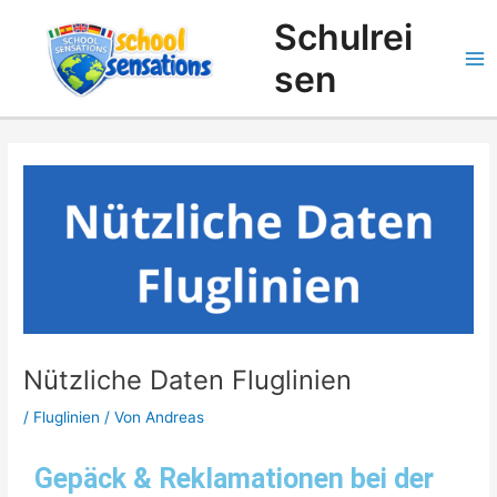
Zum
Suchen
Schulrei
Inhalt
springen
sen
Nützliche Daten Fluglinien
/
Fluglinien
/ Von
Andreas
Gepäck & Reklamationen bei der