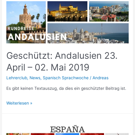
–
Reiseinformation
Gruppe
Ka.
Geschützt: Andalusien 23.
April – 02. Mai 2019
Lehrerclub
,
News
,
Spanisch Sprachwoche
/
Andreas
Es gibt keinen Textauszug, da dies ein geschützter Beitrag ist.
Geschützt:
Weiterlesen »
Andalusien
23.
April
–