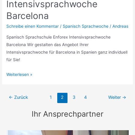
Intensivsprachwoche
Barcelona
Schreibe einen Kommentar
/
Spanisch Sprachwoche
/
Andreas
Spanisch Sprachschule Enforex Intensivsprachwoche
Barcelona Wir gestalten das Angebot Ihrer
Intensivsprachwoche für Barcelona in Spanien ganz individuell
für Sie!
Gruppenangebot
Weiterlesen »
–
Spanisch
Intensivsprachwoche
←
Zurück
1
2
3
4
Weiter
→
Barcelona
Ihr Ansprechpartner