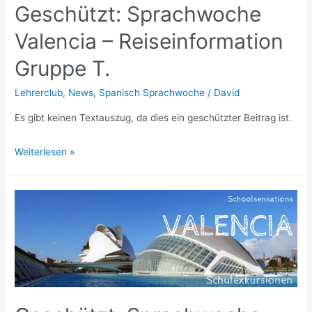
Geschützt: Sprachwoche
Valencia – Reiseinformation
Gruppe T.
Lehrerclub
,
News
,
Spanisch Sprachwoche
/
David
Es gibt keinen Textauszug, da dies ein geschützter Beitrag ist.
Geschützt:
Weiterlesen »
Sprachwoche
Valencia
–
Reiseinformation
Gruppe
T.