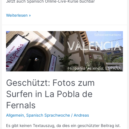
Jetzt auch Spanisch Online-Live-Kurse buchbar
Spanisch
Weiterlesen »
Sprachreisen
&
Spanisch
lernen
Geschützt: Fotos zum
Surfen in La Pobla de
Fernals
Allgemein
,
Spanisch Sprachwoche
/
Andreas
Es gibt keinen Textauszug, da dies ein geschützter Beitrag ist.