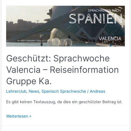
Barcelona
&
Perpignan
Geschützt: Sprachwoche
Valencia – Reiseinformation
Gruppe Ka.
Lehrerclub
,
News
,
Spanisch Sprachwoche
/
Andreas
Es gibt keinen Textauszug, da dies ein geschützter Beitrag ist.
Geschützt:
Weiterlesen »
Sprachwoche
Valencia