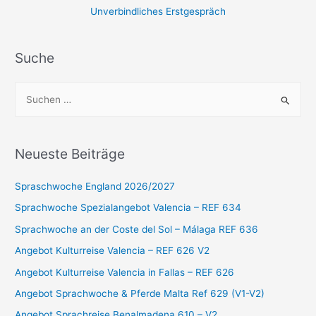
Unverbindliches Erstgespräch
Suche
S
u
c
h
Neueste Beiträge
e
n
Spraschwoche England 2026/2027
n
Sprachwoche Spezialangebot Valencia – REF 634
a
Sprachwoche an der Coste del Sol – Málaga REF 636
c
Angebot Kulturreise Valencia – REF 626 V2
h
Angebot Kulturreise Valencia in Fallas – REF 626
:
Angebot Sprachwoche & Pferde Malta Ref 629 (V1-V2)
Angebot Sprachreise Benalmadena 610 – V2