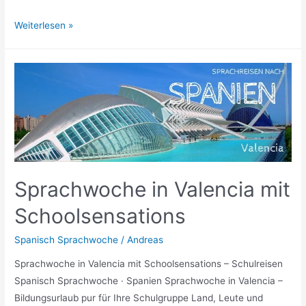
Geschützt:
Weiterlesen »
Fotos
zum
Surfen
in
La
Pobla
de
Fernals
Sprachwoche in Valencia mit
Schoolsensations
Spanisch Sprachwoche
/
Andreas
Sprachwoche in Valencia mit Schoolsensations – Schulreisen
Spanisch Sprachwoche · Spanien Sprachwoche in Valencia –
Bildungsurlaub pur für Ihre Schulgruppe Land, Leute und