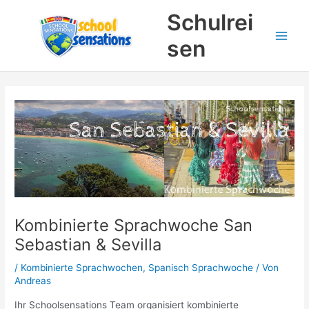
Zum
Suchen
Schulrei
Inhalt
springen
sen
Kombinierte Sprachwoche San
Sebastian & Sevilla
/
Kombinierte Sprachwochen
,
Spanisch Sprachwoche
/ Von
Andreas
Ihr Schoolsensations Team organisiert kombinierte