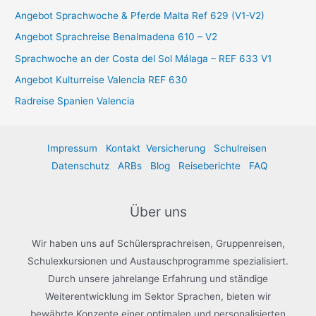
:
Angebot Sprachwoche & Pferde Malta Ref 629 (V1-V2)
Angebot Sprachreise Benalmadena 610 – V2
Sprachwoche an der Costa del Sol Málaga – REF 633 V1
Angebot Kulturreise Valencia REF 630
Radreise Spanien Valencia
Impressum
Kontakt
Versicherung
Schulreisen
Datenschutz
ARBs
Blog
Reiseberichte
FAQ
Über uns
Wir haben uns auf Schülersprachreisen, Gruppenreisen,
Schulexkursionen und Austauschprogramme spezialisiert.
Durch unsere jahrelange Erfahrung und ständige
Weiterentwicklung im Sektor Sprachen, bieten wir
bewährte Konzepte einer optimalen und personalisierten