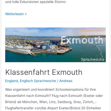
und tolle Exkursionen spezielle Storno-
Klassenfahrt
Weiterlesen »
La
Valletta
–
Malta
Klassenfahrt Exmouth
England
,
Englisch Sprachwoche
/
Andreas
Was organisiert und koordiniert Schoolsensations für ihre
Klassenfahrt nach Exmouth? Flug nach Exmouth (Exeter oder
Bristol) ab München, Wien, Linz, Salzburg, Graz, Zürich,…
Flughafentransfer von/bis Airport Exeter/Bristol 20 Einheiten