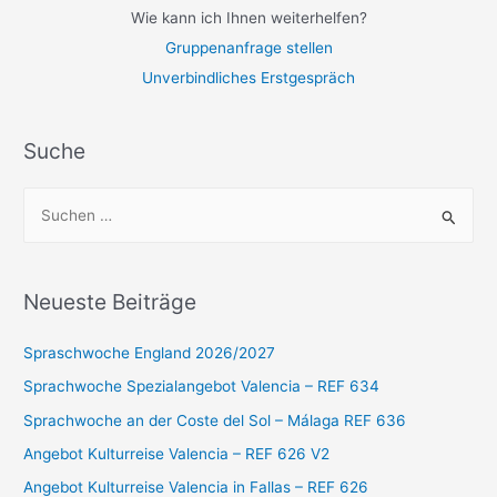
Wie kann ich Ihnen weiterhelfen?
Gruppenanfrage stellen
Unverbindliches Erstgespräch
Suche
S
u
c
h
Neueste Beiträge
e
n
Spraschwoche England 2026/2027
n
Sprachwoche Spezialangebot Valencia – REF 634
a
Sprachwoche an der Coste del Sol – Málaga REF 636
c
Angebot Kulturreise Valencia – REF 626 V2
h
Angebot Kulturreise Valencia in Fallas – REF 626