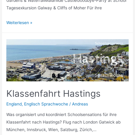
Gardens & WaterfallMalahilde CastleGoodbye-Party at School
Tagesexkursion Galway & Cliffs of Moher Für ihre
Klassenfahrt
Weiterlesen »
Bray
Klassenfahrt Hastings
England
,
Englisch Sprachwoche
/
Andreas
Was organisiert und koordiniert Schoolsensations für ihre
Klassenfahrt nach Hastings? Flug nach London Gatwick ab
München, Innsbruck, Wien, Salzburg, Zürich,…