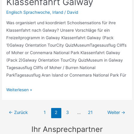
Klassenfahrt Galway
Englisch Sprachwoche
,
Irland
/
David
Was organisiert und koordiniert Schoolsensations für ihre
Klassenfahrt nach Galway? Unsere Vorschläge für ein
Freizeitprogramm in Galway Klassenfahrt Galway (Pack
1)Galway Orientation TourCity QuizMuseumTagesausflug Cliffs
of Moher or Connemara National Park Klassenfahrt Galway
(Pack 2)Galway Orientation TourCity QuizMuseum in Galway
Tagesausflug Cliffs of Moher / Burren National
ParkTagesausflug Aran Island or Connemara National Park Für
Klassenfahrt
Weiterlesen »
Galway
←
Zurück
1
2
3
…
21
Weiter
→
Ihr Ansprechpartner