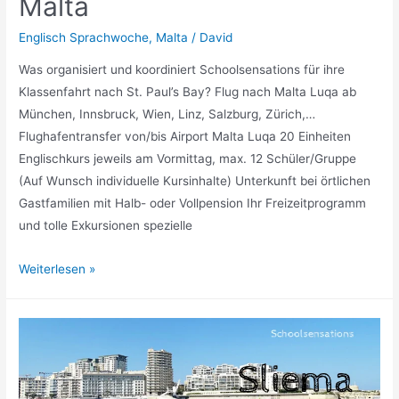
Malta
Englisch Sprachwoche
,
Malta
/
David
Was organisiert und koordiniert Schoolsensations für ihre
Klassenfahrt nach St. Paul’s Bay? Flug nach Malta Luqa ab
München, Innsbruck, Wien, Linz, Salzburg, Zürich,…
Flughafentransfer von/bis Airport Malta Luqa 20 Einheiten
Englischkurs jeweils am Vormittag, max. 12 Schüler/Gruppe
(Auf Wunsch individuelle Kursinhalte) Unterkunft bei örtlichen
Gastfamilien mit Halb- oder Vollpension Ihr Freizeitprogramm
und tolle Exkursionen spezielle
Klassenfahrt
Weiterlesen »
St.
Paul’s
Bay
–
Malta