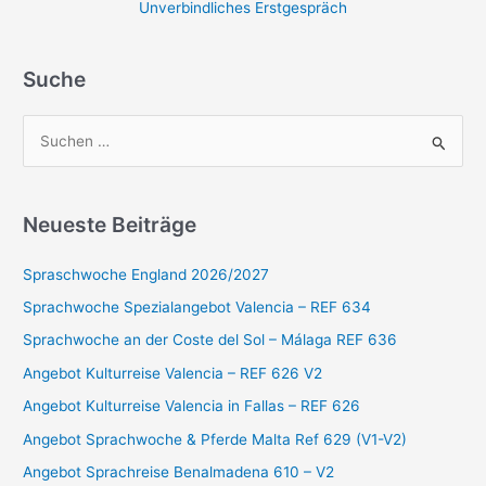
Unverbindliches Erstgespräch
Suche
S
u
c
Neueste Beiträge
h
e
Spraschwoche England 2026/2027
n
Sprachwoche Spezialangebot Valencia – REF 634
n
Sprachwoche an der Coste del Sol – Málaga REF 636
a
Angebot Kulturreise Valencia – REF 626 V2
c
Angebot Kulturreise Valencia in Fallas – REF 626
h
:
Angebot Sprachwoche & Pferde Malta Ref 629 (V1-V2)
Angebot Sprachreise Benalmadena 610 – V2