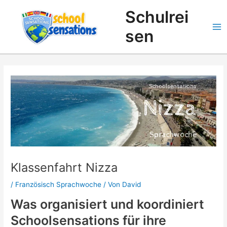
Zum
Suchen
Schulrei
Inhalt
springen
sen
Klassenfahrt Nizza
/
Französisch Sprachwoche
/ Von
David
Was organisiert und koordiniert
Schoolsensations für ihre