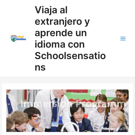
Ir
Buscar
Viaja al
al
contenido
extranjero y
aprende un
idioma con
Schoolsensatio
ns