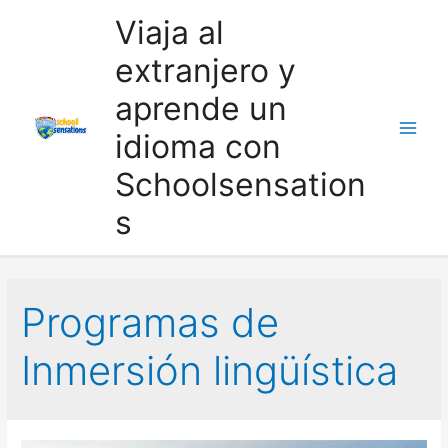
Ir
Viaja al
al
extranjero y
contenido
aprende un
idioma con
Schoolsensation
s
Programas de
Inmersión lingüística