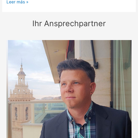
Inmersion
Leer más »
en
Austria
Ihr Ansprechpartner
–
oferta