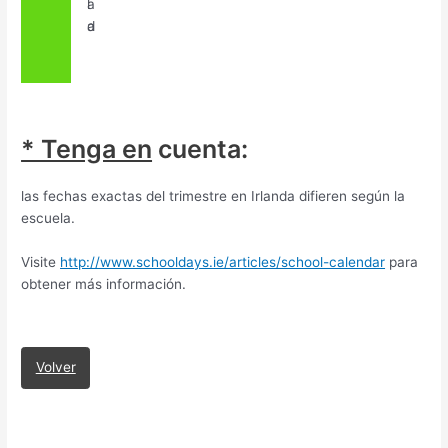
a
l
d
a
* Tenga en
cuenta:
las fechas exactas del trimestre en Irlanda difieren según la
escuela.
Visite
http://www.schooldays.ie/articles/school-calendar
para
obtener más información.
Volver