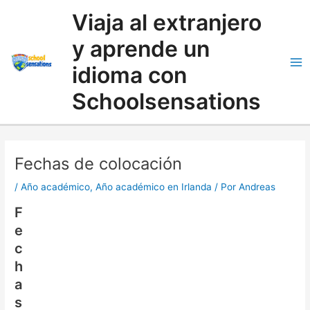
Ir
Buscar
Viaja al extranjero
al
contenido
y aprende un
idioma con
Schoolsensations
Fechas de colocación
/
Año académico
,
Año académico en Irlanda
/ Por
Andreas
F
e
c
h
a
s