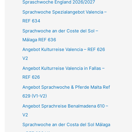
Spraschwoche England 2026/2027
n
Sprachwoche Spezialangebot Valencia –
n
REF 634
a
Sprachwoche an der Coste del Sol –
c
Málaga REF 636
h
Angebot Kulturreise Valencia – REF 626
:
V2
Angebot Kulturreise Valencia in Fallas –
REF 626
Angebot Sprachwoche & Pferde Malta Ref
629 (V1-V2)
Angebot Sprachreise Benalmadena 610 –
V2
Sprachwoche an der Costa del Sol Málaga