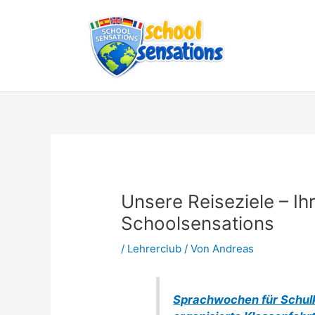
Zum
Inhalt
springen
Unsere Reiseziele – Ih
Schoolsensations
/
Lehrerclub
/ Von
Andreas
Sprachwochen für Schul