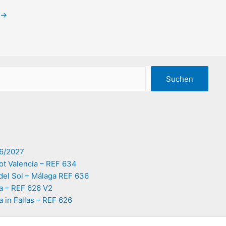
→
Suchen
6/2027
t Valencia – REF 634
el Sol – Málaga REF 636
ia – REF 626 V2
a in Fallas – REF 626