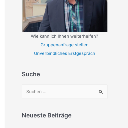
Wie kann ich Ihnen weiterhelfen?
Gruppenanfrage stellen
Unverbindliches Erstgespräch
Suche
S
u
c
Neueste Beiträge
h
e