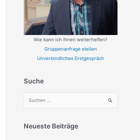
Wie kann ich Ihnen weiterhelfen?
Gruppenanfrage stellen
Unverbindliches Erstgespräch
Suche
S
u
c
Neueste Beiträge
h
e