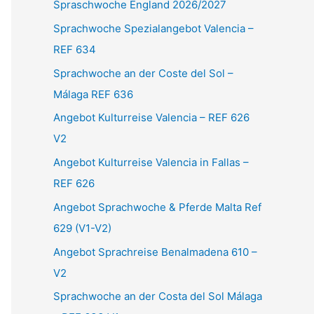
Spraschwoche England 2026/2027
n
Sprachwoche Spezialangebot Valencia –
n
REF 634
a
Sprachwoche an der Coste del Sol –
c
Málaga REF 636
h
Angebot Kulturreise Valencia – REF 626
:
V2
Angebot Kulturreise Valencia in Fallas –
REF 626
Angebot Sprachwoche & Pferde Malta Ref
629 (V1-V2)
Angebot Sprachreise Benalmadena 610 –
V2
Sprachwoche an der Costa del Sol Málaga