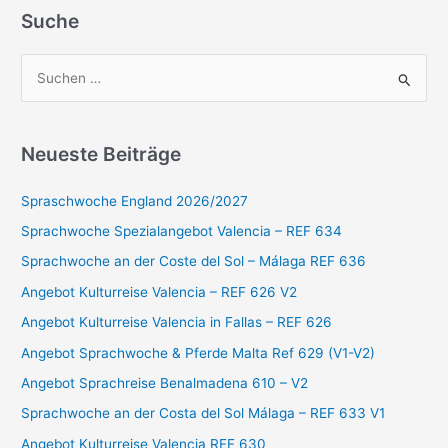
Suche
S
u
c
Neueste Beiträge
h
e
Spraschwoche England 2026/2027
n
Sprachwoche Spezialangebot Valencia – REF 634
n
Sprachwoche an der Coste del Sol – Málaga REF 636
a
Angebot Kulturreise Valencia – REF 626 V2
c
Angebot Kulturreise Valencia in Fallas – REF 626
h
:
Angebot Sprachwoche & Pferde Malta Ref 629 (V1-V2)
Angebot Sprachreise Benalmadena 610 – V2
Sprachwoche an der Costa del Sol Málaga – REF 633 V1
Angebot Kulturreise Valencia REF 630