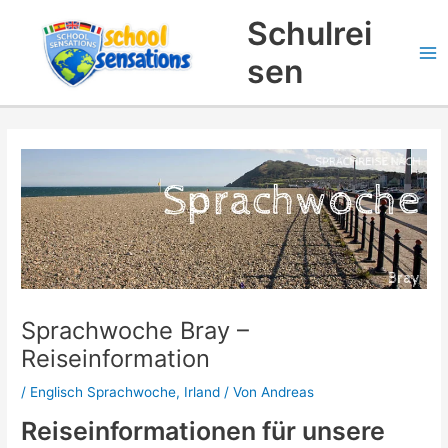
Zum
Suchen
Schulrei
Inhalt
springen
sen
Sprachwoche Bray –
Reiseinformation
/
Englisch Sprachwoche
,
Irland
/ Von
Andreas
Reiseinformationen für unsere