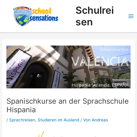
Zum
Suchen
Schulrei
Inhalt
springen
sen
Spanischkurse an der Sprachschule
Hispania
/
Sprachreisen
,
Studieren im Ausland
/ Von
Andreas