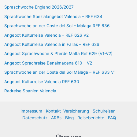
e
Spraschwoche England 2026/2027
n
Sprachwoche Spezialangebot Valencia – REF 634
n
Sprachwoche an der Coste del Sol – Málaga REF 636
a
Angebot Kulturreise Valencia – REF 626 V2
c
Angebot Kulturreise Valencia in Fallas – REF 626
h
:
Angebot Sprachwoche & Pferde Malta Ref 629 (V1-V2)
Angebot Sprachreise Benalmadena 610 – V2
Sprachwoche an der Costa del Sol Málaga – REF 633 V1
Angebot Kulturreise Valencia REF 630
Radreise Spanien Valencia
Impressum
Kontakt
Versicherung
Schulreisen
Datenschutz
ARBs
Blog
Reiseberichte
FAQ
Über uns