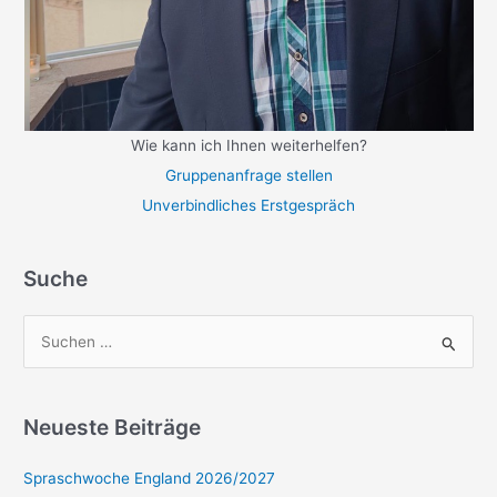
Wie kann ich Ihnen weiterhelfen?
Gruppenanfrage stellen
Unverbindliches Erstgespräch
Suche
S
u
c
Neueste Beiträge
h
e
Spraschwoche England 2026/2027
n