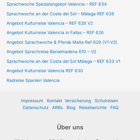
Sprachwoche Spezialangebot Valencia – REF 634
n
Sprachwoche an der Coste del Sol – Málaga REF 636
a
Angebot Kulturreise Valencia – REF 626 V2
c
Angebot Kulturreise Valencia in Fallas – REF 626
h
:
Angebot Sprachwoche & Pferde Malta Ref 629 (V1-V2)
Angebot Sprachreise Benalmadena 610 – V2
Sprachwoche an der Costa del Sol Málaga – REF 633 V1
Angebot Kulturreise Valencia REF 630
Radreise Spanien Valencia
Impressum
Kontakt
Versicherung
Schulreisen
Datenschutz
ARBs
Blog
Reiseberichte
FAQ
Über uns