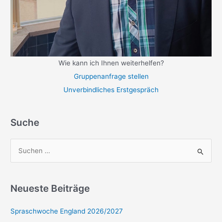
Wie kann ich Ihnen weiterhelfen?
Gruppenanfrage stellen
Unverbindliches Erstgespräch
Suche
S
u
c
Neueste Beiträge
h
e
Spraschwoche England 2026/2027
n