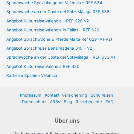
Sprachwoche Spezialangebot Valencia – REF 634
n
Sprachwoche an der Coste del Sol – Málaga REF 636
a
Angebot Kulturreise Valencia – REF 626 V2
c
Angebot Kulturreise Valencia in Fallas – REF 626
h
:
Angebot Sprachwoche & Pferde Malta Ref 629 (V1-V2)
Angebot Sprachreise Benalmadena 610 – V2
Sprachwoche an der Costa del Sol Málaga – REF 633 V1
Angebot Kulturreise Valencia REF 630
Radreise Spanien Valencia
Impressum
Kontakt
Versicherung
Schulreisen
Datenschutz
ARBs
Blog
Reiseberichte
FAQ
Über uns
Wir haben uns auf Schülersprachreisen, Gruppenreisen,