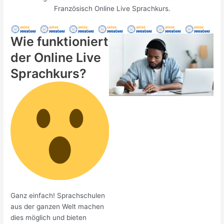
Französisch Online Live Sprachkurs.
Wie funktioniert
der Online Live
Sprachkurs?
Ganz einfach! Sprachschulen
aus der ganzen Welt machen
dies möglich und bieten