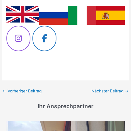
←
Vorheriger Beitrag
Nächster Beitrag
→
Ihr Ansprechpartner