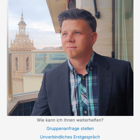
Wie kann ich Ihnen weiterhelfen?
Gruppenanfrage stellen
Unverbindliches Erstgespräch