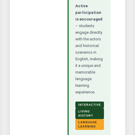
Active
participation
is encouraged
– students
engage directly
with the actors
and historical
scenarios in
English, making
it a unique and
memorable
language
learning
experience.
INTERACTIVE
LIVING
HISTORY
LANGUAGE
LEARNING