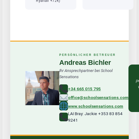
Ryanair +72€)
PERSÖNLICHER BETREUER
Andreas Bichler
Ihr Ansprechpartner bei School
Sensations
p
+34 665 015 795
office@schoolsensations.com
www.schoolsensations.com
LAI Bray: Jackie +353 83 854
9241