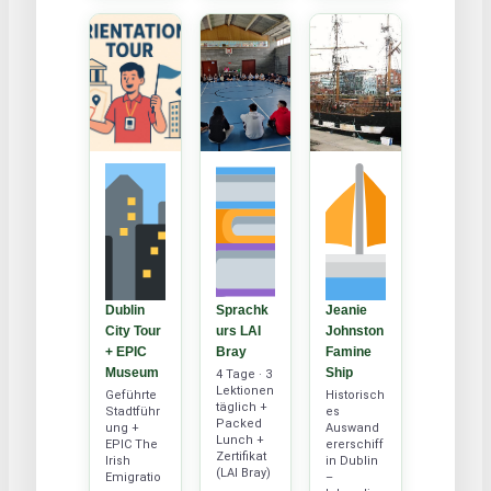
Dublin
Sprachk
Jeanie
City Tour
urs LAI
Johnston
+ EPIC
Bray
Famine
Museum
Ship
4 Tage · 3
Lektionen
Geführte
Historisch
täglich +
Stadtführ
es
Packed
ung +
Auswand
Lunch +
EPIC The
ererschiff
Zertifikat
Irish
in Dublin
(LAI Bray)
Emigratio
–