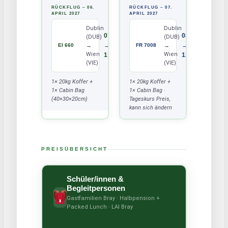
RÜCKFLUG – 06.
RÜCKFLUG – 07.
APRIL 2027
APRIL 2027
Dublin
Dublin
07:10
08:35
(DUB)
(DUB)
→
→
→
→
EI 660
FR 7008
Wien
Wien
11:05
12:25
(VIE)
(VIE)
1× 20kg Koffer +
1× 20kg Koffer +
1× Cabin Bag
1× Cabin Bag ·
(40×30×20cm)
Tageskurs Preis,
kann sich ändern
PREISÜBERSICHT
Schüler/innen &
Begleitpersonen
Gastfamilien Bray · Halbpension +
Packed Lunch · LAI Bray