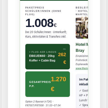
PAKETPREIS
BEGLEITPERSONEN
SCHÜLER/INNEN (OHNE
· HOTEL
FLUG)
MARTELLO
1.008
€
bei 20 Schüler/innen · Unterkunft,
Kurs, Aktivitäten & Transfers inkl.
Hotel Martello
ca.
Bray
+ FLUG AER LINGUS
262
EI661/EI660 · 20kg
Einzelzimmer mit
Frühstück · Bray
Koffer + Cabin Bag
€
Esplanade ·
www.themartello.ie
1.270
Im Paket
GESAMTPREIS
inkludiert:
P.P.
€
✓ Gastfamilien
HP + Packed
Lunch täglich
Option 2 Ryanair (+72€) ·
✓ Sprachkurs LAI
FR7007/FR7008 · 31.03–07.04