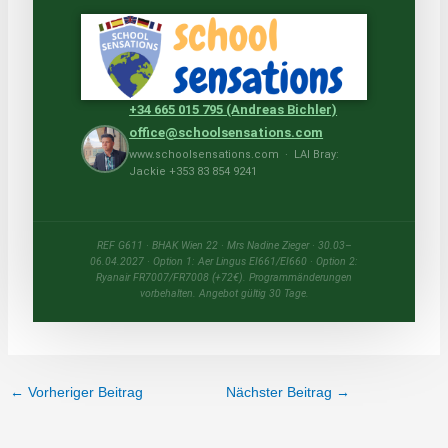
+34 665 015 795 (Andreas Bichler)
office@schoolsensations.com
www.schoolsensations.com · LAI Bray:
Jackie +353 83 854 9241
REF G611 · BHAK Wien 22 · Mrs Nadine Zieger · 30.03–
06.04.2027 · Option 1: Aer Lingus EI661/EI660 · Option 2:
Ryanair FR7007/FR7008 (+72€). Programmänderungen
vorbehalten. Angebot gültig 30 Tage.
←
Vorheriger Beitrag
Nächster Beitrag
→