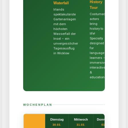
History
Begleitpersonen
Waterfall
Tour
Irlands
Costumed
spektakulärste
actors
Gartenanlagen
bring
mit dem
history to
höchsten
life!
Wasserfall der
Specially
Insel – ein
designed
unvergesslicher
for
Tagesausflug
language
in Wicklow
learners –
immersive,
interactive
&
educational
WOCHENPLAN
Dienstag
Mittwoch
Donnerstag
F
30.03.
31.03.
01.04.
0