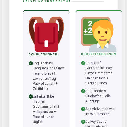
LEISTUNGSÜBERSICHT
BEGLEITPERSONEN
SCHÜLER/INNEN
Unterkunft
Englischkurs
✓
✓
Gastfamilie Bray,
Language Academy
Einzelzimmer mit
Ireland Bray (3
Halbpension +
Lektionen/Tag,
Packed Lunch
Packed Lunch +
Zertifikat)
Bustransfers
✓
Flughafen + alle
Unterkunft bei
✓
Ausflüge
irischen
Gastfamilien mit
Alle Aktivitäten wie
✓
Halbpension +
im Wochenplan
Packed Lunch
Dalkey Castle
täglich
✓
Living History