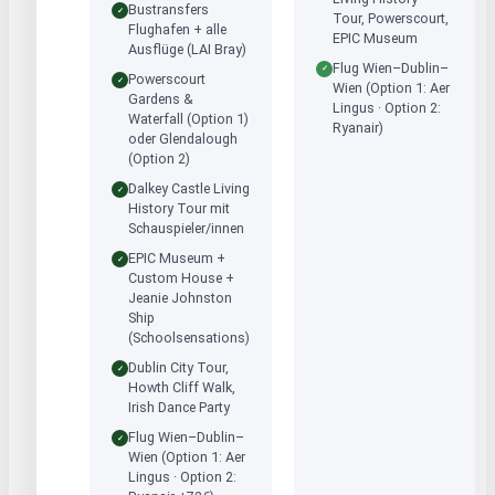
Bustransfers
✓
Tour, Powerscourt,
Flughafen + alle
EPIC Museum
Ausflüge (LAI Bray)
Flug Wien–Dublin–
✓
Powerscourt
✓
Wien (Option 1: Aer
Gardens &
Lingus · Option 2:
Waterfall (Option 1)
Ryanair)
oder Glendalough
(Option 2)
Dalkey Castle Living
✓
History Tour mit
Schauspieler/innen
EPIC Museum +
✓
Custom House +
Jeanie Johnston
Ship
(Schoolsensations)
Dublin City Tour,
✓
Howth Cliff Walk,
Irish Dance Party
Flug Wien–Dublin–
✓
Wien (Option 1: Aer
Lingus · Option 2: