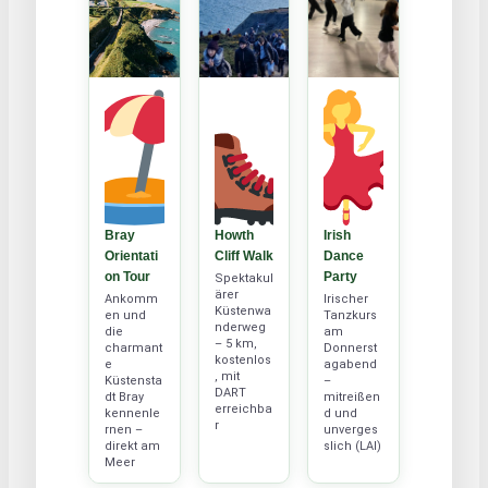
Bray
Howth
Irish
Orientati
Cliff Walk
Dance
on Tour
Party
Spektakul
ärer
Ankomm
Irischer
Küstenwa
en und
Tanzkurs
nderweg
die
am
– 5 km,
charmant
Donnerst
kostenlos
e
agabend
, mit
Küstensta
–
DART
dt Bray
mitreißen
erreichba
kennenle
d und
r
rnen –
unverges
direkt am
slich (LAI)
Meer