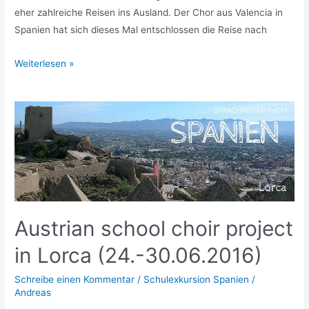
eher zahlreiche Reisen ins Ausland. Der Chor aus Valencia in
Spanien hat sich dieses Mal entschlossen die Reise nach
Spanischer
Weiterlesen »
Jugendchor
in
Österreich
Austrian school choir project
in Lorca (24.-30.06.2016)
Schreibe einen Kommentar
/
Schulexkursion Spanien
/
Andreas