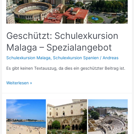
Geschützt: Schulexkursion
Malaga – Spezialangebot
Schulexkursion Malaga
,
Schulexkursion Spanien
/
Andreas
Es gibt keinen Textauszug, da dies ein geschützter Beitrag ist.
Geschützt:
Weiterlesen »
Schulexkursion
Malaga
–
Spezialangebot