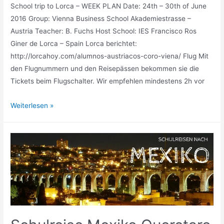
School trip to Lorca – WEEK PLAN Date: 24th – 30th of June
2016 Group: Vienna Business School Akademiestrasse –
Austria Teacher: B. Fuchs Host School: IES Francisco Ros
Giner de Lorca – Spain Lorca berichtet:
http://lorcahoy.com/alumnos-austriacos-coro-viena/ Flug Mit
den Flugnummern und den Reisepässen bekommen sie die
Tickets beim Flugschalter. Wir empfehlen mindestens 2h vor
Austrian
Weiterlesen »
school
choir
project
in
Lorca
(24.-30.06.2016)