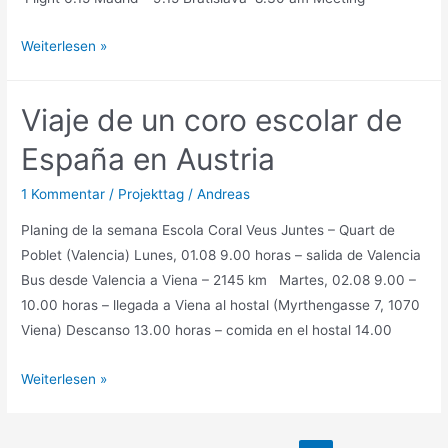
Spanish
Weiterlesen »
school
choir
Viaje de un coro escolar de
project
in
España en Austria
Vienna
1 Kommentar
/
Projekttag
/
Andreas
(14.-18.03.2016)
Planing de la semana Escola Coral Veus Juntes – Quart de
Poblet (Valencia) Lunes, 01.08 9.00 horas – salida de Valencia
Bus desde Valencia a Viena – 2145 km Martes, 02.08 9.00 –
10.00 horas – llegada a Viena al hostal (Myrthengasse 7, 1070
Viena) Descanso 13.00 horas – comida en el hostal 14.00
Viaje
Weiterlesen »
de
un