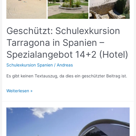
Geschützt: Schulexkursion
Tarragona in Spanien –
Spezialangebot 14+2 (Hotel)
Schulexkursion Spanien
/
Andreas
Es gibt keinen Textauszug, da dies ein geschützter Beitrag ist.
Geschützt:
Weiterlesen »
Schulexkursion
Tarragona
in
Spanien
–