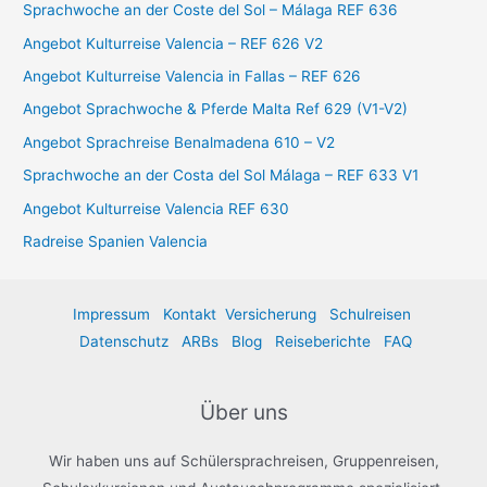
a
Sprachwoche an der Coste del Sol – Málaga REF 636
c
Angebot Kulturreise Valencia – REF 626 V2
h
Angebot Kulturreise Valencia in Fallas – REF 626
:
Angebot Sprachwoche & Pferde Malta Ref 629 (V1-V2)
Angebot Sprachreise Benalmadena 610 – V2
Sprachwoche an der Costa del Sol Málaga – REF 633 V1
Angebot Kulturreise Valencia REF 630
Radreise Spanien Valencia
Impressum
Kontakt
Versicherung
Schulreisen
Datenschutz
ARBs
Blog
Reiseberichte
FAQ
Über uns
Wir haben uns auf Schülersprachreisen, Gruppenreisen,