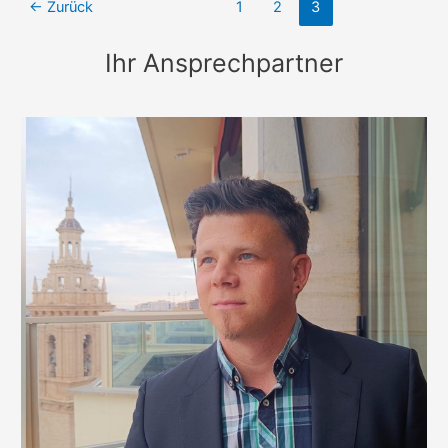
coro
←
Zurück
1
2
3
escolar
de
Ihr Ansprechpartner
España
en
Austria