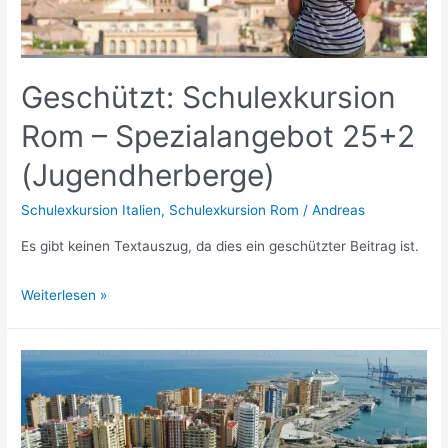
Geschützt: Schulexkursion
Rom – Spezialangebot 25+2
(Jugendherberge)
Schulexkursion Italien
,
Schulexkursion Rom
/
Andreas
Es gibt keinen Textauszug, da dies ein geschützter Beitrag ist.
Geschützt:
Weiterlesen »
Schulexkursion
Rom
–
Spezialangebot
25+2
(Jugendherberge)