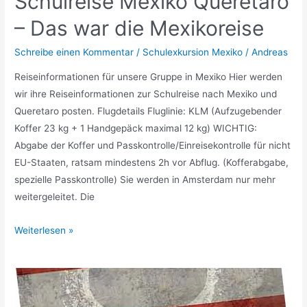
Schulreise Mexiko Queretaro
– Das war die Mexikoreise
Schreibe einen Kommentar
/
Schulexkursion Mexiko
/
Andreas
Reiseinformationen für unsere Gruppe in Mexiko Hier werden
wir ihre Reiseinformationen zur Schulreise nach Mexiko und
Queretaro posten. Flugdetails Fluglinie: KLM (Aufzugebender
Koffer 23 kg + 1 Handgepäck maximal 12 kg) WICHTIG:
Abgabe der Koffer und Passkontrolle/Einreisekontrolle für nicht
EU-Staaten, ratsam mindestens 2h vor Abflug. (Kofferabgabe,
spezielle Passkontrolle) Sie werden in Amsterdam nur mehr
weitergeleitet. Die
Schulreise
Weiterlesen »
Mexiko
Queretaro
–
Das