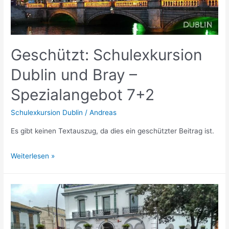
Geschützt: Schulexkursion
Dublin und Bray –
Spezialangebot 7+2
Schulexkursion Dublin
/
Andreas
Es gibt keinen Textauszug, da dies ein geschützter Beitrag ist.
Geschützt:
Weiterlesen »
Schulexkursion
Dublin
und
Bray
–