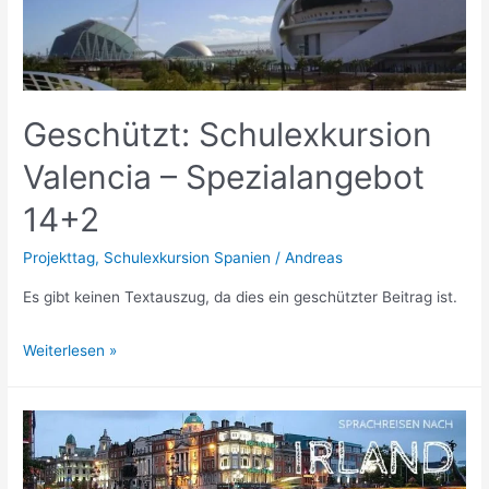
Spezialangebot
14+2
(Hotel)
Geschützt: Schulexkursion
Valencia – Spezialangebot
14+2
Projekttag
,
Schulexkursion Spanien
/
Andreas
Es gibt keinen Textauszug, da dies ein geschützter Beitrag ist.
Geschützt:
Weiterlesen »
Schulexkursion
Valencia
–
Spezialangebot
14+2