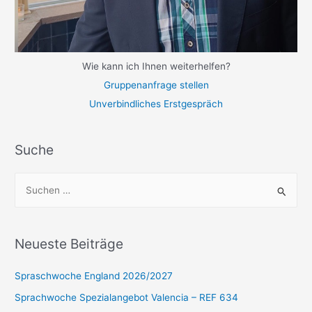
Wie kann ich Ihnen weiterhelfen?
Gruppenanfrage stellen
Unverbindliches Erstgespräch
Suche
S
u
c
h
Neueste Beiträge
e
n
Spraschwoche England 2026/2027
n
Sprachwoche Spezialangebot Valencia – REF 634